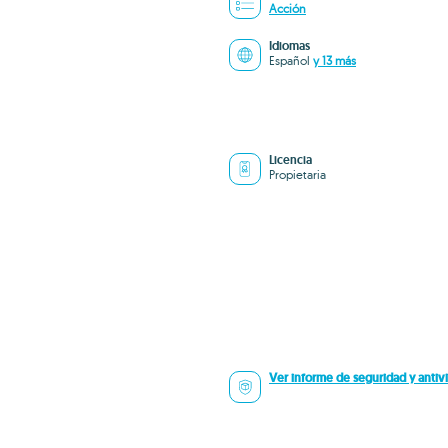
Acción
Idiomas
Español
y 13 más
Licencia
Propietaria
Ver informe de seguridad y antivi