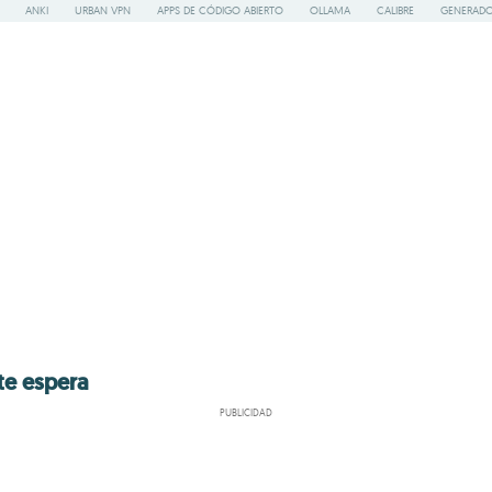
ANKI
URBAN VPN
APPS DE CÓDIGO ABIERTO
OLLAMA
CALIBRE
GENERADO
te espera
PUBLICIDAD