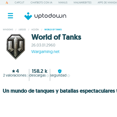
CAPCUT
CHATBOTS CON IA
MANUS
MALWAREBYTES
APPS DE MANGA
WINDOWS
/
JUEGOS
/
ACCIÓN
/
WORLD OF TANKS
World of Tanks
26.03.01.2960
Wargaming.net
4
158.2 k
2
valoraciones
descargas
seguridad
Un mundo de tanques y batallas espectaculares 