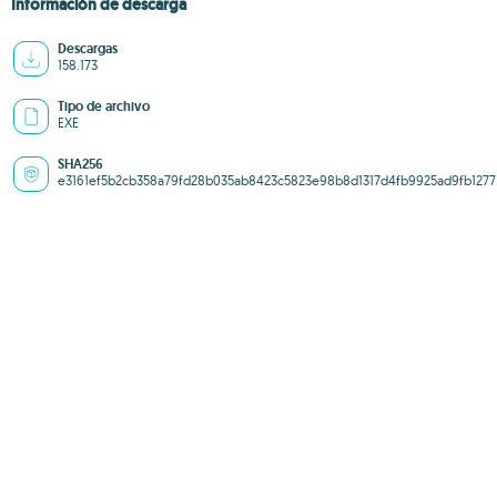
Información de descarga
Descargas
158.173
Tipo de archivo
EXE
SHA256
e3161ef5b2cb358a79fd28b035ab8423c5823e98b8d1317d4fb9925ad9fb1277